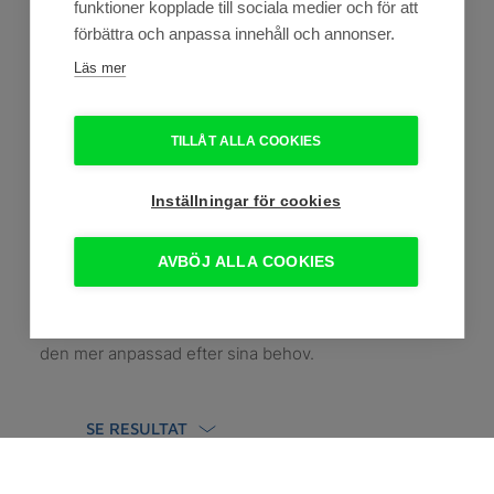
funktioner kopplade till sociala medier och för att
förbättra och anpassa innehåll och annonser.
Läs mer
Vårt uppdrag
TILLÅT ALLA COOKIES
Tandvården i Habo hade tidigare en hemsida som 
var byggd på ett äldre system och begränsade 
Inställningar för cookies
deras möjlighet att enkelt uppdatera den. 
AVBÖJ ALLA COOKIES
Genom att uppgradera till en modernare lösning 
kunde kliniken förbättra sin webbplats och göra 
den mer anpassad efter sina behov.
SE RESULTAT