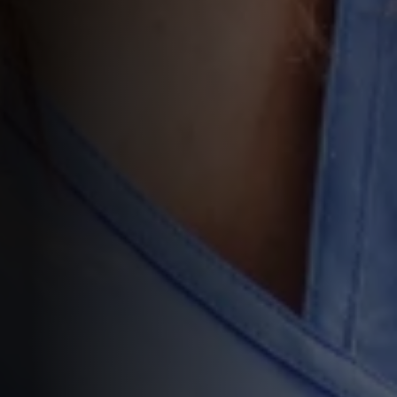
KUNDCASE
Tandvården i Habo
Tandvården i Habo är en stor klinik med lika 
stort hjärta och omtanke för sina patienter. Vi 
är glada att vi fick ta del av och hjälpa 
kliniken på sin resa online.